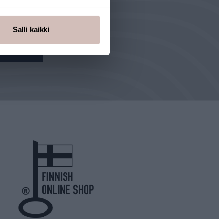
l'efficacité est prouvée.
Salli kaikki
z-nous