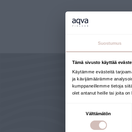
Suostumus
Tämä sivusto käyttää eväste
Käytämme evästeitä tarjoama
ja kävijämäärämme analysoim
kumppaneillemme tietoja siitä
olet antanut heille tai joita o
Suostumuksen
POURQUOI 
Välttämätön
valinta