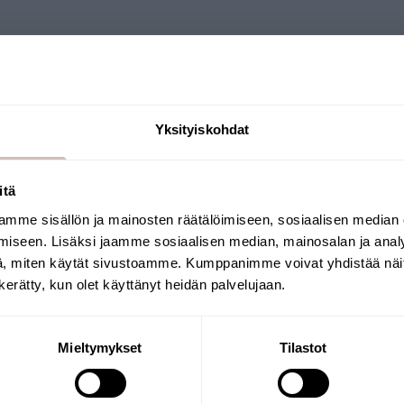
1
Yksityiskohdat
itä
mme sisällön ja mainosten räätälöimiseen, sosiaalisen median
Sélectionnez votre pays de livraison et votre
iseen. Lisäksi jaamme sosiaalisen median, mainosalan ja analy
Nous sommes le 
langue pour continuer
, miten käytät sivustoamme. Kumppanimme voivat yhdistää näitä t
Pays de livraison
Langue
l'eau domestiq
n kerätty, kun olet käyttänyt heidän palvelujaan.
systématiqueme
recherches app
AQVA ?
Continuer
Grâce aux anal
Mieltymykset
Tilastot
laboratoire, n
de recommander