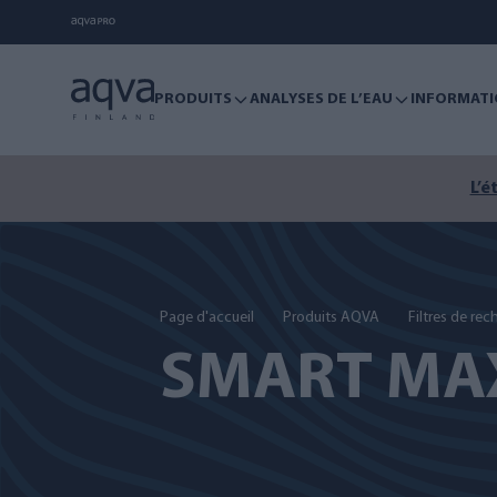
PRODUITS
ANALYSES DE L’EAU
INFORMATI
L’été n’est pas 
Page d'accueil
Produits AQVA
Filtres de re
SMART MA