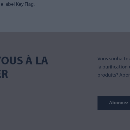
 label Key Flag.
OUS À LA
Vous souhaitez
la purification
ER
produits? Abon
Abonnez-v