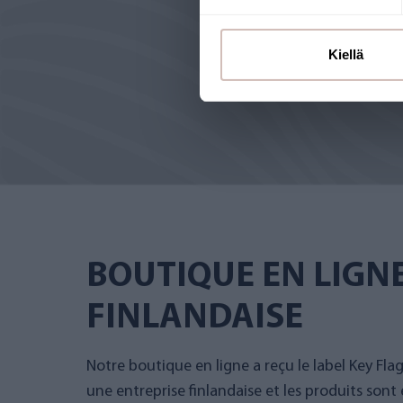
Kiellä
BOUTIQUE EN LIGN
FINLANDAISE
Notre boutique en ligne a reçu le label Key Fla
une entreprise finlandaise et les produits sont 