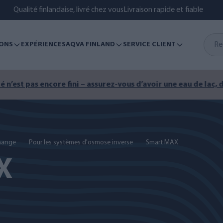
Qualité finlandaise, livré chez vous
Livraison rapide et fiable
ONS
EXPÉRIENCES
AQVA FINLAND
SERVICE CLIENT
encore fini – assurez-vous d’avoir une eau de lac, de mer ou de
change
Pour les systèmes d'osmose inverse
Smart MAX
X