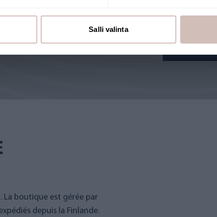
foyers et dont 
Salli valinta
Découvre
E
g. La boutique est gérée par
expédiés depuis la Finlande.