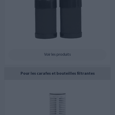
web et dans les manuels d'utilisation. La cartouche filtrante
doit être remplacée régulièrement, soit à un intervalle précis,
soit en fonction du volume d'eau filtrée. Ainsi, le filtre conserve
son efficacité en termes de débit et l'eau est filtrée de manière
optimale.
Veuillez noter que la quantité de sédiments et de matières
solides dans l'eau filtrée peut également affecter l'intervalle de
Voir les produits
remplacement du filtre mécanique fin.
Veuillez noter que la fréquence de remplacement des filtres à
eau de puits peut varier en fonction des fluctuations
Pour les carafes et bouteilles filtrantes
saisonnières de la qualité de l'eau. Une utilisation irrégulière du
puits, notamment dans un chalet, peut parfois détériorer la
qualité de l'eau, ce qui affecte le fonctionnement et l'efficacité
des filtres.
Vous pouvez vérifier l'intervalle de remplacement recommandé
pour le filtre lors de votre commande et, si nécessaire, ajouter