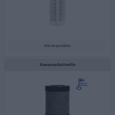
une ou plusieurs cartouches de rechange à la même commande
si l'intervalle de remplacement est fréquent en fonction de
votre consommation d'eau estimée.
Vous pouvez également commander facilement des
pièces de
rechange
pour nos filtres sur notre boutique en ligne.
Si vous avez des difficultés à trouver le bon filtre de
Voir les produits
remplacement, contactez les experts d'AQVA !
Apprécié par
669
+
clients
Hanasuodattimille