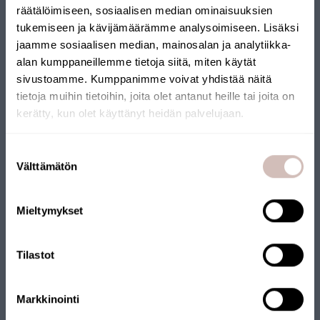
räätälöimiseen, sosiaalisen median ominaisuuksien
tukemiseen ja kävijämäärämme analysoimiseen. Lisäksi
Voir les produits
jaamme sosiaalisen median, mainosalan ja analytiikka-
alan kumppaneillemme tietoja siitä, miten käytät
sivustoamme. Kumppanimme voivat yhdistää näitä
Pour les filtres à eau de puits raccordés au robinet
tietoja muihin tietoihin, joita olet antanut heille tai joita on
kerätty, kun olet käyttänyt heidän palvelujaan.
Sélectionnez votre pays de livraison et votre langue pour
continuer
Suostumuksen
Pays de
Välttämätön
valinta
livraison
Langue
Mieltymykset
Continuer
Tilastot
Markkinointi