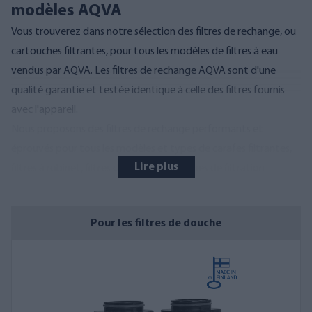
modèles AQVA
Vous trouverez dans notre sélection des filtres de rechange, ou
cartouches filtrantes, pour tous les modèles de filtres à eau
vendus par AQVA. Les filtres de rechange AQVA sont d'une
qualité garantie et testée identique à celle des filtres fournis
avec l'appareil.
Nous proposons des filtres de rechange performants et
éprouvés pour tous les modèles et types de carafes filtrantes,
Lire plus
filtres à robinet, filtres de douche, systèmes de filtration
combinés et appareils d'osmose inverse. Les membranes
d'osmose inverse sont également disponibles pour ces
Pour les filtres de douche
appareils.
Veillez à remplacer la cartouche
filtrante ou le filtre de remplacement.
Les intervalles de remplacement recommandés pour le filtre
sont indiqués dans les descriptions des produits sur notre site