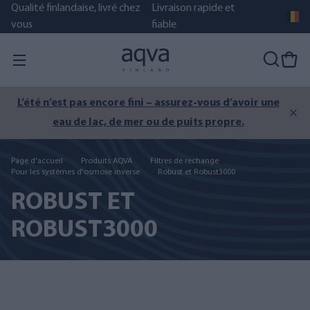
Qualité finlandaise, livré chez
Livraison rapide et
vous
fiable
L’été n’est pas encore fini – assurez-vous d’avoir une
eau de lac, de mer ou de puits propre.
Page d'accueil
Produits AQVA
Filtres de rechange
Pour les systèmes d'osmose inverse
Robust et Robust3000
ROBUST ET
ROBUST3000