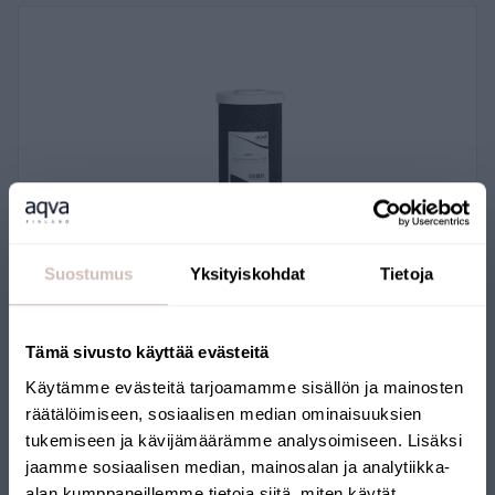
Suostumus
Yksityiskohdat
Tietoja
Tämä sivusto käyttää evästeitä
Presse à charbon actif AQVA 10 pouces BB/L
Käytämme evästeitä tarjoamamme sisällön ja mainosten
AQCB-L
räätälöimiseen, sosiaalisen median ominaisuuksien
39,00 €
tukemiseen ja kävijämäärämme analysoimiseen. Lisäksi
jaamme sosiaalisen median, mainosalan ja analytiikka-
alan kumppaneillemme tietoja siitä, miten käytät