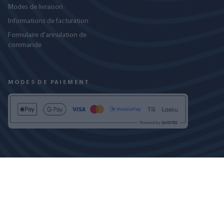
Modes de livraison
Informations de facturation
Formulaire d’annulation de
commande
MODES DE PAIEMENT
RETROUVEZ-NOUS SUR
POLITIQUE DE CONFIDENTIALITÉ