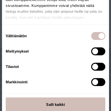
sivustoamme. Kumppanimme voivat yhdistää näitä
tietoja muihin tietoihin, joita olet antanut heille tai joita on
kerätty, kun olet käyttänyt heidän palvelujaan.
Sélectionnez votre pays de livraison et votre langue pour
continuer
1
Suostumuksen
Pays de
Välttämätön
valinta
livraison
Langue
Mieltymykset
Continuer
Tilastot
POURQUOI AQVA ?
Markkinointi
Salli kaikki
Nous sommes le leader finlandais de la purification