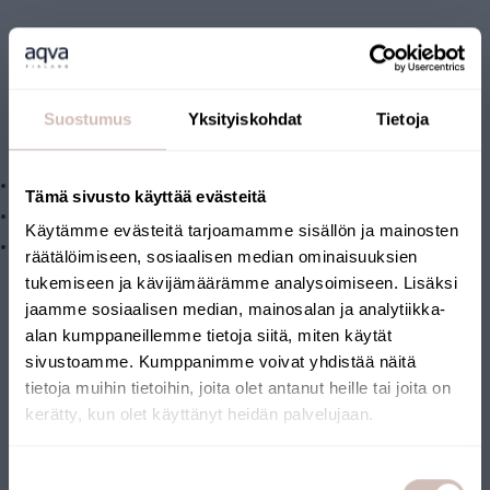
Kit de filtres de rechange pour filtre en
ligne AQVA XL, référence AQ3XL-MF1-
IRON-CAT
Suostumus
Yksityiskohdat
Tietoja
Comprend les filtres suivants :
1 filtre fin XL de 1 µm (AQMF1-XL)
Tämä sivusto käyttää evästeitä
1 filtre à sulfure d'hydrogène de taille XL (AQCAT-XL)
Käytämme evästeitä tarjoamamme sisällön ja mainosten
1 fer à repasser AQVA taille XL (AQ052)
räätälöimiseen, sosiaalisen median ominaisuuksien
tukemiseen ja kävijämäärämme analysoimiseen. Lisäksi
jaamme sosiaalisen median, mainosalan ja analytiikka-
alan kumppaneillemme tietoja siitä, miten käytät
sivustoamme. Kumppanimme voivat yhdistää näitä
messages.reviews
tietoja muihin tietoihin, joita olet antanut heille tai joita on
kerätty, kun olet käyttänyt heidän palvelujaan.
Questions
Sélectionnez votre pays de livraison et votre langue pour
continuer
Suostumuksen