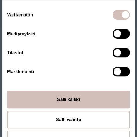
Sélectionnez votre pays de livraison et votre langue pour
continuer
Suostumuksen
Questions
Pays de
Välttämätön
valinta
livraison
Langue
Mieltymykset
Continuer
Tilastot
Markkinointi
BOUTIQUE EN LIGNE
FINLANDAISE
Salli kaikki
Notre boutique en ligne a reçu le label Key Flag. La boutique
est gérée par une entreprise finlandaise et les produits sont
Salli valinta
expédiés depuis la Finlande. Beaucoup de nos produits portent
également le label Key Flag.