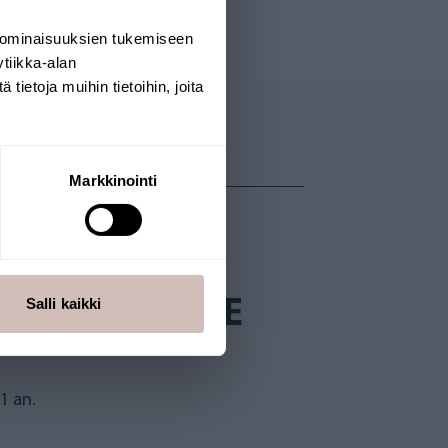
 ominaisuuksien tukemiseen
tiikka-alan
ietoja muihin tietoihin, joita
Markkinointi
D'OSMOSE
Salli kaikki
ILTRES ET UNE
1 an.