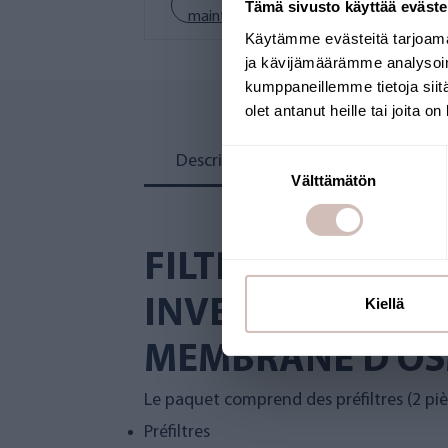
Tämä sivusto käyttää eväste
maintenant
Käytämme evästeitä tarjoama
ja kävijämäärämme analysoim
kumppaneillemme tietoja siitä
olet antanut heille tai joita o
Suostumuksen
Description
messages.revi
Välttämätön
valinta
FILTRES DE REC
Kiellä
INVERSE PURE 2.
MEMBRANE D'OS
Le paquet comprend des préfiltres (2 pièc
Préfiltres