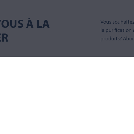
OUS À LA
Vous souhaitez
la purification
ER
produits? Abon
Abonnez-v
AQVA FINLAND
PRODUIT