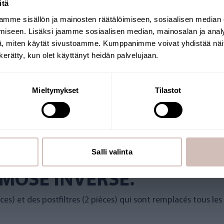
itä
mme sisällön ja mainosten räätälöimiseen, sosiaalisen median
Sélectionnez votre pays de livraison et votre
iseen. Lisäksi jaamme sosiaalisen median, mainosalan ja analy
langue pour continuer
, miten käytät sivustoamme. Kumppanimme voivat yhdistää näitä t
Pays de livraison
Langue
n kerätty, kun olet käyttänyt heidän palvelujaan.
ews
Questions
Continuer
Mieltymykset
Tilastot
HANGE POUR L'APPAREIL 
Salli valinta
 LE PAQUET CONTIENT 4 F
MOSE INVERSE.
es) et des postfiltres (2 pièces) qui sont remplacés tous les 