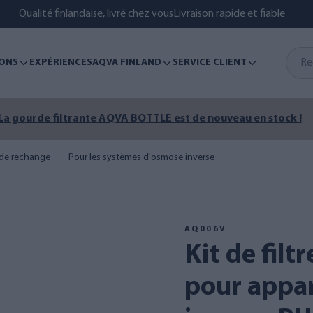
Qualité finlandaise, livré chez vous
Livraison rapide et fiable
ONS
EXPÉRIENCES
AQVA FINLAND
SERVICE CLIENT
La gourde filtrante AQVA BOTTLE est de nouveau en stock !
s de rechange
Pour les systèmes d'osmose inverse
AQ006V
Kit de filtres de rechange
pour appar