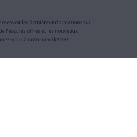
 recevoir les dernières informations sur
 de l'eau, les offres et les nouveaux
nez-vous à notre newsletter!
ous à la newsletter
S
SERVICE CLIENT