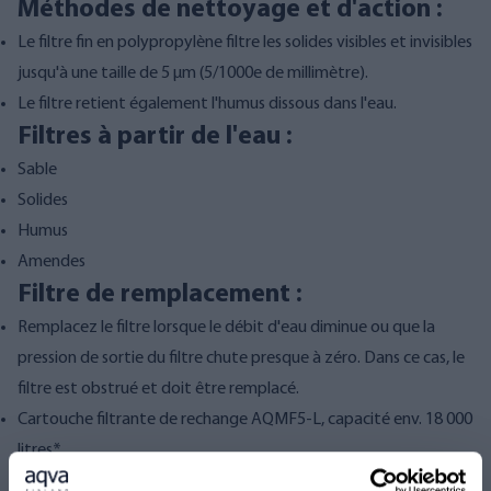
Méthodes de nettoyage et d'action :
Le filtre fin en polypropylène filtre les solides visibles et invisibles
jusqu'à une taille de 5 µm (5/1000e de millimètre).
Le filtre retient également l'humus dissous dans l'eau.
Filtres à partir de l'eau :
Sable
Solides
Humus
Amendes
Filtre de remplacement :
Remplacez le filtre lorsque le débit d'eau diminue ou que la
pression de sortie du filtre chute presque à zéro. Dans ce cas, le
filtre est obstrué et doit être remplacé.
Cartouche filtrante de rechange AQMF5-L, capacité env. 18 000
litres*
*La durée de vie du filtre dépend de la qualité de l'eau brute.