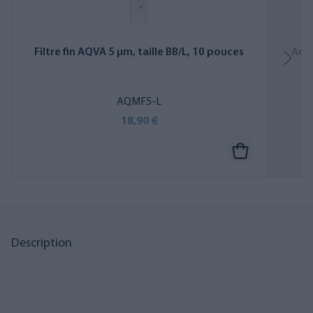
Filtre fin AQVA 5 µm, taille BB/L, 10 pouces
Ampo
AQMF5-L
18,90 €
Description