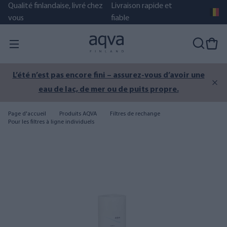
Qualité finlandaise, livré chez
Livraison rapide et
vous
fiable
L’été n’est pas encore fini – assurez-vous d’avoir une
eau de lac, de mer ou de puits propre.
Page d'accueil
Produits AQVA
Filtres de rechange
Pour les filtres à ligne individuels