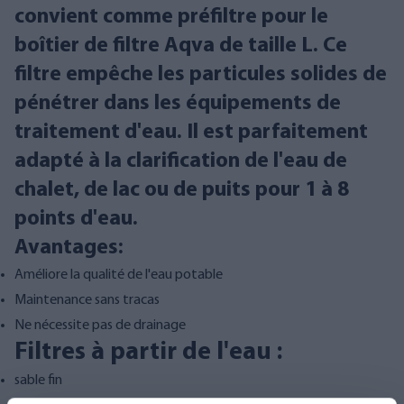
convient comme préfiltre pour le
boîtier de filtre Aqva de taille L. Ce
filtre empêche les particules solides de
pénétrer dans les équipements de
traitement d'eau. Il est parfaitement
adapté à la clarification de l'eau de
chalet, de lac ou de puits pour 1 à 8
points d'eau.
Avantages:
Améliore la qualité de l'eau potable
Maintenance sans tracas
Ne nécessite pas de drainage
Filtres à partir de l'eau :
sable fin