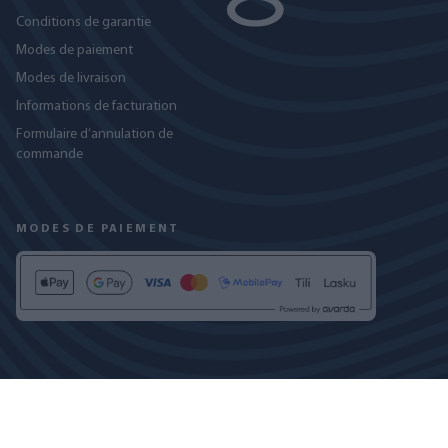
Conditions de garantie
Modes de paiement
Modes de livraison
Informations de facturation
Formulaire d’annulation de
commande
MODES DE PAIEMENT
RETROUVEZ-NOUS SUR