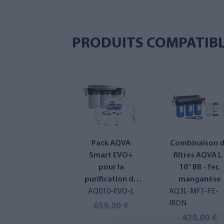
PRODUITS COMPATIB
Pack AQVA
Combinaison 
Smart EVO+
filtres AQVA L 
pour la
10" BB - fer,
purification de
manganèse
l'eau potable et
AQ010-EVO-L
AQ3L-MF1-FE-
domestique,
IRON
659,00 €
taille L
420,00 €