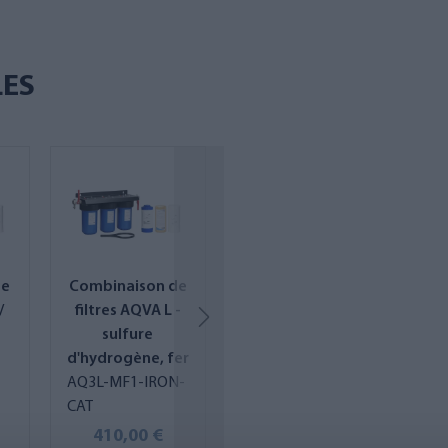
LES
de
Combinaison de
Combinaison de
Com
/
filtres AQVA L -
filtres AQVA L -
fi
sulfure
fer, humus
ma
d'hydrogène, fer
AQ3L-MF1-IRON-
AQ3L-MF1-IRON-
AQ3
CAT
MAX
MN
410,00 €
420,00 €