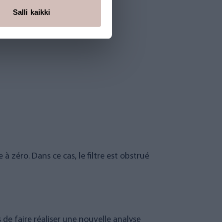
Salli kaikki
à zéro. Dans ce cas, le filtre est obstrué
e faire réaliser une nouvelle analyse