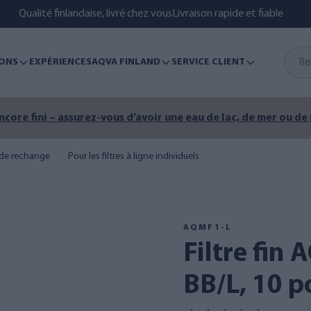
Qualité finlandaise, livré chez vous
Livraison rapide et fiable
ONS
EXPÉRIENCES
AQVA FINLAND
SERVICE CLIENT
encore fini – assurez-vous d’avoir une eau de lac, de mer ou de
s de rechange
Pour les filtres à ligne individuels
AQMF1-L
Filtre fin AQVA 1 µm, taille
BB/L, 10 p