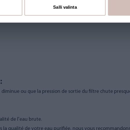
Salli valinta
:
 diminue ou que la pression de sortie du filtre chute presque 
lité de l'eau brute.
la qualité de votre eau purifiée, nous vous recommandons d