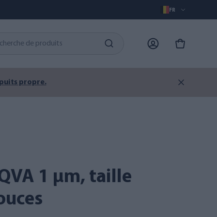
FR
 puits propre.
ouces