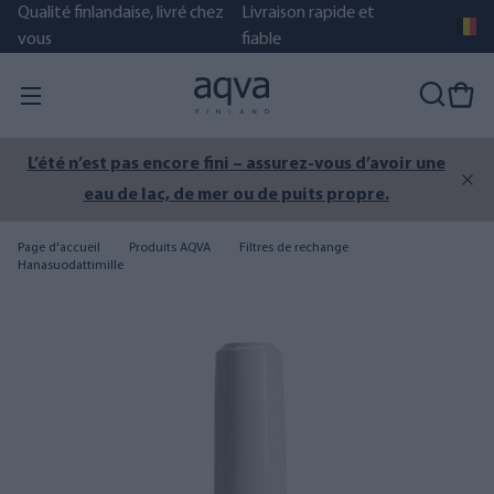
Qualité finlandaise, livré chez
Livraison rapide et
vous
fiable
L’été n’est pas encore fini – assurez-vous d’avoir une
eau de lac, de mer ou de puits propre.
Page d'accueil
Produits AQVA
Filtres de rechange
Hanasuodattimille