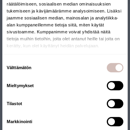
räätälöimiseen, sosiaalisen median ominaisuuksien
tukemiseen ja kävijämäärämme analysoimiseen. Lisäksi
jaamme sosiaalisen median, mainosalan ja analytiikka-
alan kumppaneillemme tietoja siitä, miten käytät
sivustoamme. Kumppanimme voivat yhdistää näitä
tietoja muihin tietoihin, joita olet antanut heille tai joita on
kerätty, kun olet käyttänyt heidän palvelujaan.
BOUTIQUE EN LIGNE
Sélectionnez votre pays de livraison et votre langue pour
continuer
Suostumuksen
FINLANDAISE
Pays de
Välttämätön
valinta
livraison
Langue
Notre boutique en ligne a reçu le label Key Flag. La boutique
Mieltymykset
est gérée par une entreprise finlandaise et les produits sont
Continuer
expédiés depuis la Finlande. Beaucoup de nos produits portent
également le label Key Flag.
Tilastot
Markkinointi