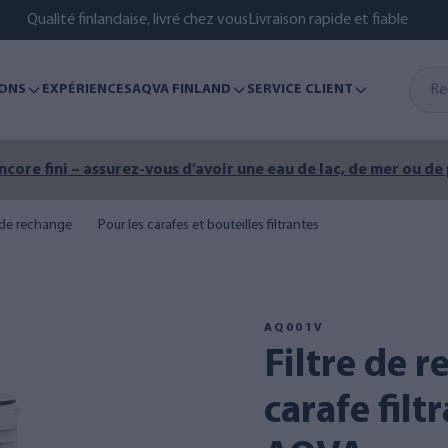
Qualité finlandaise, livré chez vous
Livraison rapide et fiable
ONS
EXPÉRIENCES
AQVA FINLAND
SERVICE CLIENT
encore fini – assurez-vous d’avoir une eau de lac, de mer ou de
s de rechange
Pour les carafes et bouteilles filtrantes
AQ001V
Filtre de rechange pour
carafe filt