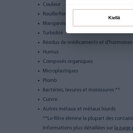
Couleur
Rouille/Fer
Kiellä
Manganèse
Turbidité
Résidus de médicaments et d'hormones
Humus
Composés organiques
Microplastiques
Plomb
Bactéries, levures et moisissures **
Cuivre
Autres métaux et métaux lourds
**Le filtre élimine la plupart des contam
Informations plus détaillées sur
la page 