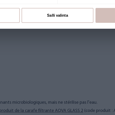
Salli valinta
inants microbiologiques, mais ne stérilise pas l'eau.
produit de la carafe filtrante AQVA GLASS 2
(code produit :