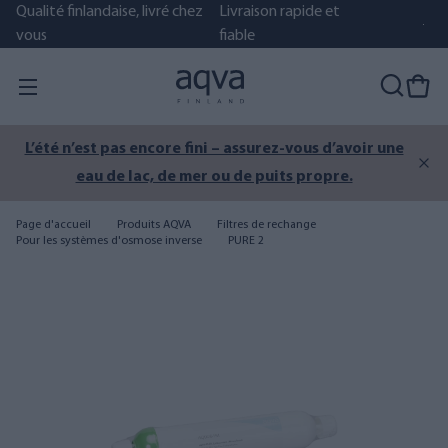
Qualité finlandaise, livré chez
Livraison rapide et
vous
fiable
L’été n’est pas encore fini – assurez-vous d’avoir une
eau de lac, de mer ou de puits propre.
Page d'accueil
Produits AQVA
Filtres de rechange
Pour les systèmes d'osmose inverse
PURE 2