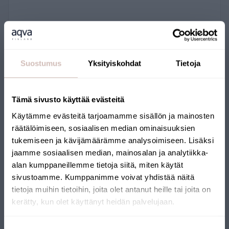
Suostumus
Yksityiskohdat
Tietoja
Coude à 90 degrés avec filetage extérieur de
3/4 de pouce
34652
Tämä sivusto käyttää evästeitä
8,90 €
Käytämme evästeitä tarjoamamme sisällön ja mainosten
räätälöimiseen, sosiaalisen median ominaisuuksien
tukemiseen ja kävijämäärämme analysoimiseen. Lisäksi
jaamme sosiaalisen median, mainosalan ja analytiikka-
alan kumppaneillemme tietoja siitä, miten käytät
sivustoamme. Kumppanimme voivat yhdistää näitä
tietoja muihin tietoihin, joita olet antanut heille tai joita on
kerätty, kun olet käyttänyt heidän palvelujaan.
Sélectionnez votre pays de livraison et votre langue pour
continuer