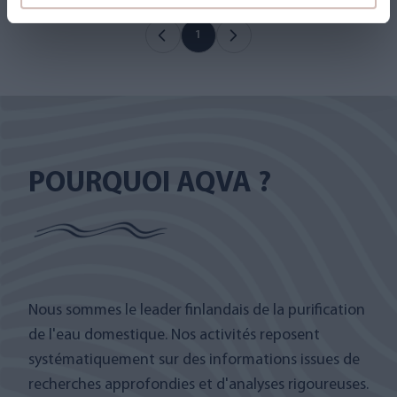
1
POURQUOI AQVA ?
Nous sommes le leader finlandais de la purification
de l'eau domestique. Nos activités reposent
systématiquement sur des informations issues de
recherches approfondies et d'analyses rigoureuses.