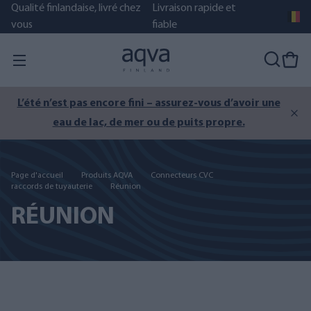
Qualité finlandaise, livré chez
Livraison rapide et
vous
fiable
L’été n’est pas encore fini – assurez-vous d’avoir une
eau de lac, de mer ou de puits propre.
Page d'accueil
Produits AQVA
Connecteurs CVC
raccords de tuyauterie
Réunion
RÉUNION