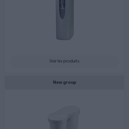
À poser sur une table ou au sol grâce à son propre pied.
Avec ou sans filtres à eau de haute qualité
L'entretien et la maintenance de votre
distributeur d'eau potable sont
toujours sans effort :
Remplacement facile du filtre
Des appareils fiables et faciles d'entretien, et notre propre
Voir les produits
service de maintenance toujours disponible pour vous assister.
Si votre appareil présente un défaut pendant la période de
New group
garantie ou le contrat de service, vous recevrez un appareil de
remplacement en état de marche. Si la garantie a expiré, nous le
réparerons à un prix avantageux.
Se procurer un distributeur d'eau
potable est facile :
Achetez directement sur notre boutique en ligne avec de