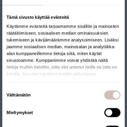
Tämä sivusto käyttää evästeitä
Käytämme evästeitä tarjoamamme sisällön ja mainosten
räätälöimiseen, sosiaalisen median ominaisuuksien
tukemiseen ja kävijämäärämme analysoimiseen. Lisäksi
Voir les produits
jaamme sosiaalisen median, mainosalan ja analytiikka-
alan kumppaneillemme tietoja siitä, miten käytät
sivustoamme. Kumppanimme voivat yhdistää näitä
New group
tietoja muihin tietoihin, joita olet antanut heille tai joita on
kerätty, kun olet käyttänyt heidän palvelujaan.
Sélectionnez votre pays de livraison et votre langue pour
continuer
Suostumuksen
Pays de
Välttämätön
valinta
livraison
Langue
Mieltymykset
Continuer