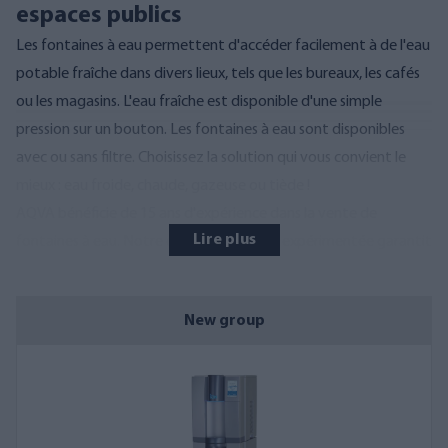
espaces publics
Les fontaines à eau permettent d'accéder facilement à de l'eau
potable fraîche dans divers lieux, tels que les bureaux, les cafés
ou les magasins. L'eau fraîche est disponible d'une simple
pression sur un bouton. Les fontaines à eau sont disponibles
avec ou sans filtre. Choisissez la solution qui vous convient le
mieux : eau froide, chaude, gazeuse ou tiède !
AQVA bénéficie de 15 ans d'expérience dans la vente de
Lire plus
fontaines à eau. Notre équipe de service expérimentée garantit
la fiabilité des produits achetés chez nous, aujourd'hui comme
demain.
New group
Vous trouverez des solutions par
exemple :
Pour les sites de production, les cafés, les bureaux, les magasins
et les habitations
Sert de l'eau fraîche, chaude, gazeuse ou non fraîche