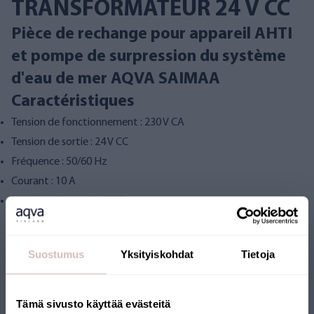
TRANSFORMATEUR 24 V CC
Pièce de rechange pour appareil AHTI
et pompe de surpression du système
d'eau de mer AQVA SAIMAA
Caractéristiques
Tension de fonctionnement : 230 V CA
Tension de sortie : 24 V CC
Fréquence : 50/60 Hz
Courant : 10 A
Longueur du cordon 140 cm
Suostumus
Yksityiskohdat
Tietoja
messages.reviews
Tämä sivusto käyttää evästeitä