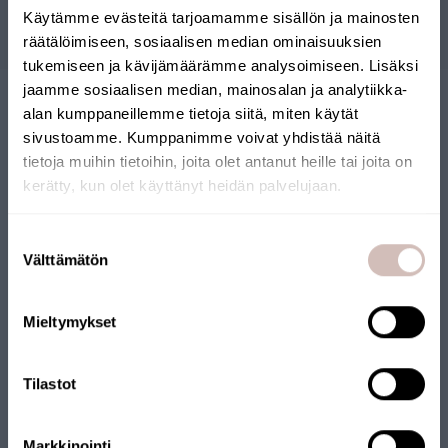
Questions
Käytämme evästeitä tarjoamamme sisällön ja mainosten
räätälöimiseen, sosiaalisen median ominaisuuksien
tukemiseen ja kävijämäärämme analysoimiseen. Lisäksi
jaamme sosiaalisen median, mainosalan ja analytiikka-
alan kumppaneillemme tietoja siitä, miten käytät
sivustoamme. Kumppanimme voivat yhdistää näitä
tietoja muihin tietoihin, joita olet antanut heille tai joita on
kerätty, kun olet käyttänyt heidän palvelujaan.
Sélectionnez votre pays de livraison et votre langue pour
continuer
Suostumuksen
BOUTIQUE EN LIGNE
Pays de
Välttämätön
valinta
livraison
FINLANDAISE
Langue
Mieltymykset
Notre boutique en ligne a reçu le label Key Flag. La boutique
Continuer
est gérée par une entreprise finlandaise et les produits sont
expédiés depuis la Finlande. Beaucoup de nos produits portent
Tilastot
également le label Key Flag.
Markkinointi