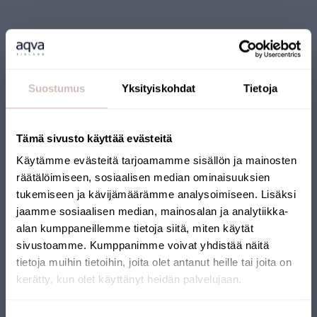
Suostumus
Yksityiskohdat
Tietoja
Tämä sivusto käyttää evästeitä
BOUTIQUE EN LIGNE
Käytämme evästeitä tarjoamamme sisällön ja mainosten
FINLANDAISE
räätälöimiseen, sosiaalisen median ominaisuuksien
tukemiseen ja kävijämäärämme analysoimiseen. Lisäksi
jaamme sosiaalisen median, mainosalan ja analytiikka-
Notre boutique en ligne a reçu le label Key Flag. La boutique
alan kumppaneillemme tietoja siitä, miten käytät
est gérée par une entreprise finlandaise et les produits sont
sivustoamme. Kumppanimme voivat yhdistää näitä
expédiés depuis la Finlande. Beaucoup de nos produits portent
tietoja muihin tietoihin, joita olet antanut heille tai joita on
également le label Key Flag.
kerätty, kun olet käyttänyt heidän palvelujaan.
Sélectionnez votre pays de livraison et votre langue pour
continuer