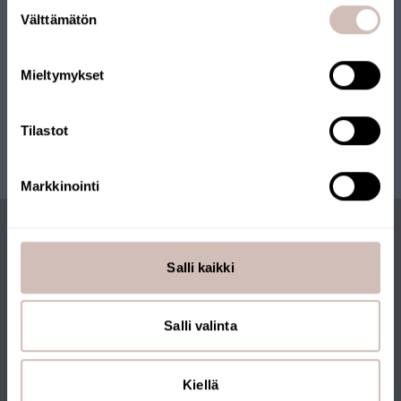
Suostumuksen
Pays de
Välttämätön
valinta
livraison
Langue
Mieltymykset
Continuer
Tilastot
Markkinointi
Salli kaikki
ABONNEZ-VOUS À LA
NEWSLETTER
Salli valinta
Kiellä