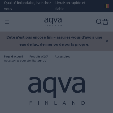
Qualité finlandaise, livré chez
Livraison rapide et
vous
fiable
L’été n’est pas encore fini – assurez-vous d’avoir une
eau de lac, de mer ou de puits propre.
Page d'accueil
Produits AQVA
Accessoires
Accessoires pour stérilisateur UV