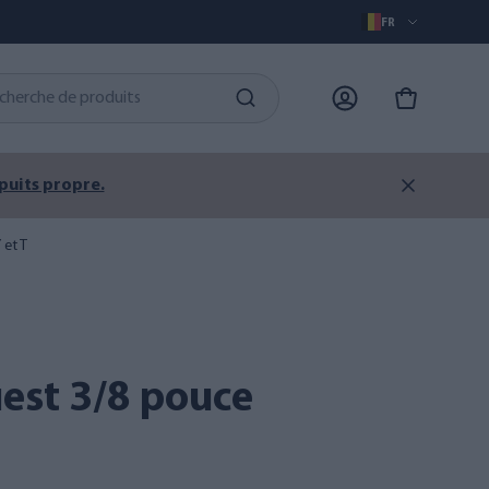
FR
 puits propre.
 et T
uest 3/8 pouce