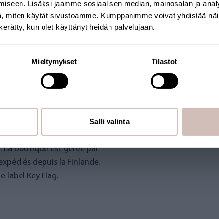
iseen. Lisäksi jaamme sosiaalisen median, mainosalan ja analy
langue pour continuer
, miten käytät sivustoamme. Kumppanimme voivat yhdistää näitä t
Pays de livraison
Langue
n kerätty, kun olet käyttänyt heidän palvelujaan.
Continuer
Mieltymykset
Tilastot
E
Salli valinta
g. La boutique est gérée par
expédiés depuis la Finlande.
 label Key Flag.