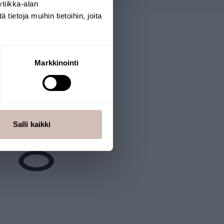
tiikka-alan
ietoja muihin tietoihin, joita
Markkinointi
Salli kaikki