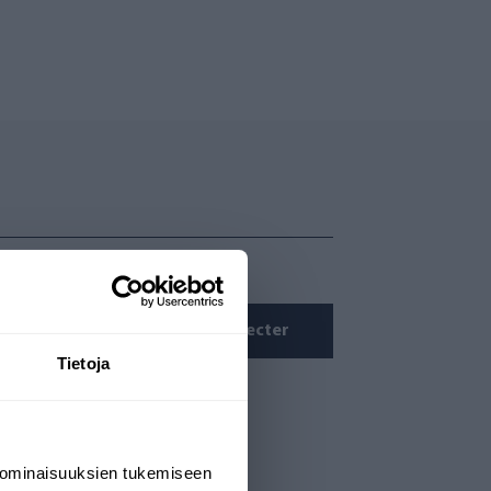
Se connecter
Tietoja
 ominaisuuksien tukemiseen