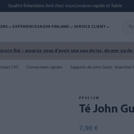
Qualité finlandaise, livré chez vous
Livraison rapide et fiable
ONS
EXPÉRIENCES
AQVA FINLAND
SERVICE CLIENT
encore fini – assurez-vous d’avoir une eau de lac, de mer ou de
cteurs CVC
Connecteurs rapides
Supports de John Guest : branches Y
PP0212W
Té John G
7,90 €