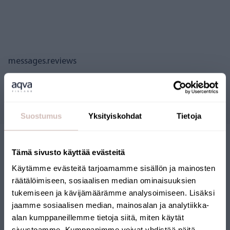
messages.reviews
Questions
Suostumus
Yksityiskohdat
Tietoja
Tämä sivusto käyttää evästeitä
Käytämme evästeitä tarjoamamme sisällön ja mainosten
räätälöimiseen, sosiaalisen median ominaisuuksien
tukemiseen ja kävijämäärämme analysoimiseen. Lisäksi
jaamme sosiaalisen median, mainosalan ja analytiikka-
BOUTIQUE EN LIGNE
alan kumppaneillemme tietoja siitä, miten käytät
sivustoamme. Kumppanimme voivat yhdistää näitä