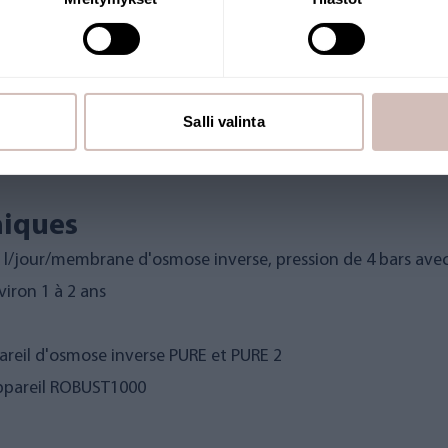
Salli valinta
ge
niques
80 l/jour/membrane d'osmose inverse, pression de 4 bars av
viron 1 à 2 ans
reil d'osmose inverse PURE et PURE 2
ppareil ROBUST1000