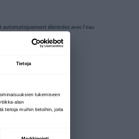
ont automatiquement éliminées avec l'eau
Tietoja
 ominaisuuksien tukemiseen
tiikka-alan
ietoja muihin tietoihin, joita
Markkinointi