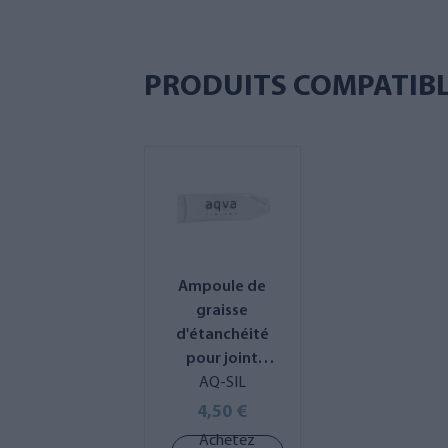
PRODUITS COMPATIB
Ampoule de
graisse
d'étanchéité
pour joint
torique
AQ-SIL
4,50 €
Achetez