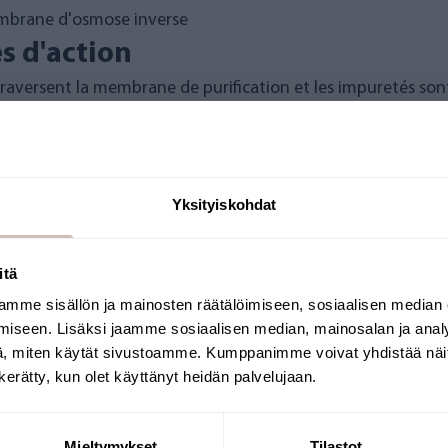
embrane d'osmose inverse
s d'action
traversent la membrane de purification et les impuretés s
n 1:3).
Yksityiskohdat
itä
mme sisällön ja mainosten räätälöimiseen, sosiaalisen median
Sélectionnez votre pays de livraison et votre
iseen. Lisäksi jaamme sosiaalisen median, mainosalan ja analy
langue pour continuer
, miten käytät sivustoamme. Kumppanimme voivat yhdistää näitä t
Pays de livraison
Langue
n kerätty, kun olet käyttänyt heidän palvelujaan.
Continuer
 de médicaments
Mieltymykset
Tilastot