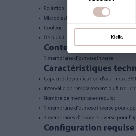
Pollution
Microplastiques
Couleur
Kiellä
De plus, il adoucit l'eau
Contenu de l'emballa
1 membrane d'osmose inverse
Caractéristiques tech
Capacité de purification d'eau : max. 3
Intervalle de remplacement du filtre : en
Nombre de membranes requis :
1 membrane d'osmose inverse pour appa
3 membranes d'osmose inverse pour l'a
Configuration requise