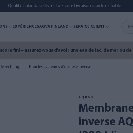
Qualité finlandaise, livré chez vous
Livraison rapide et fiable
ONS
EXPÉRIENCES
AQVA FINLAND
SERVICE CLIENT
encore fini – assurez-vous d’avoir une eau de lac, de mer ou de
s de rechange
Pour les systèmes d'osmose inverse
AQ060
Membrane d'osmose
inverse AQ