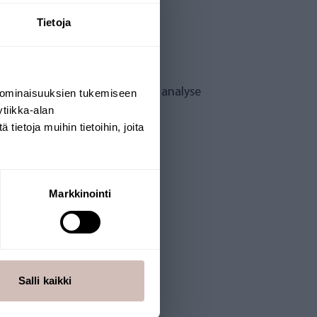
Tietoja
tteint sa capacité maximale.
e faire réaliser une nouvelle analyse
 ominaisuuksien tukemiseen
tiikka-alan
ietoja muihin tietoihin, joita
Markkinointi
).
Salli kaikki
 et filtre à humus AQ050.