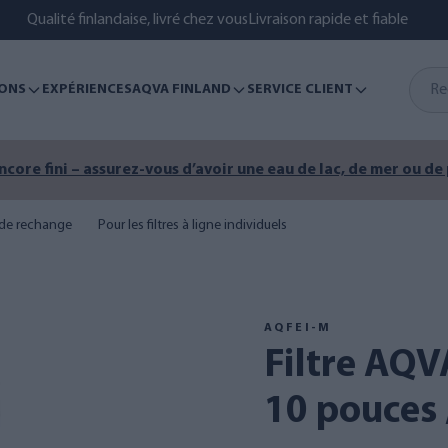
Qualité finlandaise, livré chez vous
Livraison rapide et fiable
ONS
EXPÉRIENCES
AQVA FINLAND
SERVICE CLIENT
encore fini – assurez-vous d’avoir une eau de lac, de mer ou de
s de rechange
Pour les filtres à ligne individuels
AQFEI-M
Filtre AQVA fer-manganèse
10 pouces /