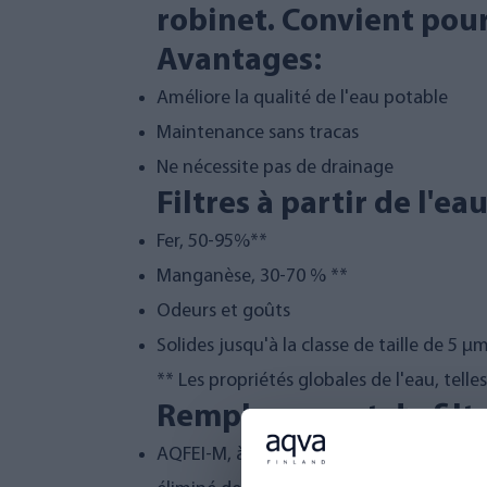
robinet. Convient pour 
Avantages:
Améliore la qualité de l'eau potable
Maintenance sans tracas
Ne nécessite pas de drainage
Filtres à partir de l'eau
Fer, 50-95%**
Manganèse, 30-70 % **
Odeurs et goûts
Solides jusqu'à la classe de taille de 5 µ
** Les propriétés globales de l'eau, telles
Remplacement du filtr
AQFEI-M, à changer tous les 8 000 litres,