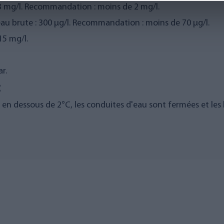
 3 mg/l. Recommandation : moins de 2 mg/l.
u brute : 300 µg/l. Recommandation : moins de 70 µg/l.
15 mg/l.
r.
:
en dessous de 2°C, les conduites d'eau sont fermées et les bo