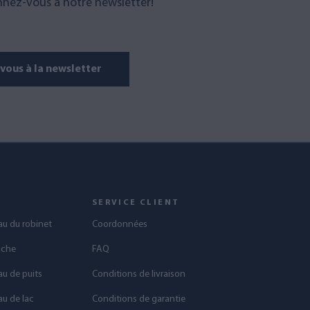
nez-vous à notre newsletter!
ous à la newsletter
S
SERVICE CLIENT
eau du robinet
Coordonnées
uche
FAQ
au de puits
Conditions de livraison
au de lac
Conditions de garantie