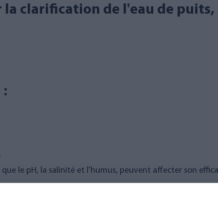
la clarification de l'eau de puits
 :
m
 que le pH, la salinité et l'humus, peuvent affecter son effica
e :
 par exemple lorsque la teneur en fer de l’eau brute est d’e