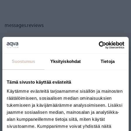
messages.reviews
Questions
Suostumus
Yksityiskohdat
Tietoja
Tämä sivusto käyttää evästeitä
Käytämme evästeitä tarjoamamme sisällön ja mainosten
räätälöimiseen, sosiaalisen median ominaisuuksien
tukemiseen ja kävijämäärämme analysoimiseen. Lisäksi
BOUTIQUE EN LIGNE
jaamme sosiaalisen median, mainosalan ja analytiikka-
alan kumppaneillemme tietoja siitä, miten käytät
FINLANDAISE
sivustoamme. Kumppanimme voivat yhdistää näitä