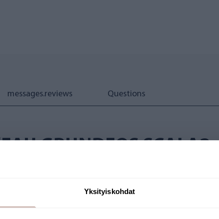
messages.reviews
Questions
'EAU GRUNDFOS SCALA2
ion constante. La pompe à eau Grundfos SCALA2 est conçu
résidences secondaires, les exploitations agricoles et les serr
Yksityiskohdat
e SCALA2 est idéal pour les endroits où plusieurs points d'ea
e si quelqu'un tire la chasse d'eau ou si la machine à lave