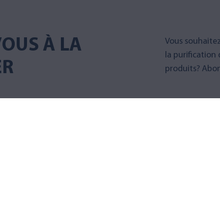
OUS À LA
Vous souhaitez
la purification
ER
produits? Abon
Abonnez-v
AQVA FINLAND
PRODUIT