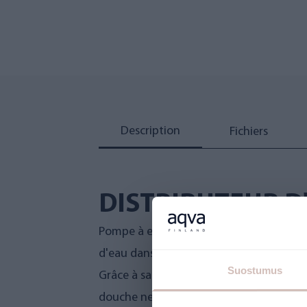
Description
Fichiers
DISTRIBUTEUR D
Pompe à eau compacte Grundfos à press
d'eau dans les maisons individuelles, les 
Suostumus
Grâce à sa pression constante réglable, l
douche ne sera jamais à court d'eau, mêm