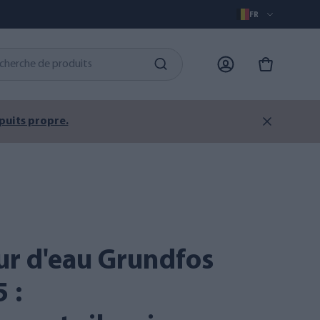
FR
 puits propre.
 :