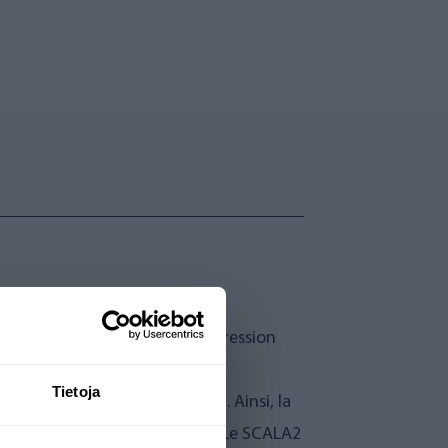
e pour le pompage et la surpression
es.
Tietoja
u sont utilisés simultanément. Ainsi, la
r utilise l'eau en même temps. Le SCALA2