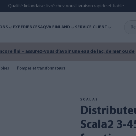
Qualité finlandaise, livré chez vous
Livraison rapide et fiable
ONS
EXPÉRIENCES
AQVA FINLAND
SERVICE CLIENT
encore fini – assurez-vous d’avoir une eau de lac, de mer ou de
oires
Pompes et transformateurs
SCALA2
Distributeur d'eau Grundfos
Scala2 3-45