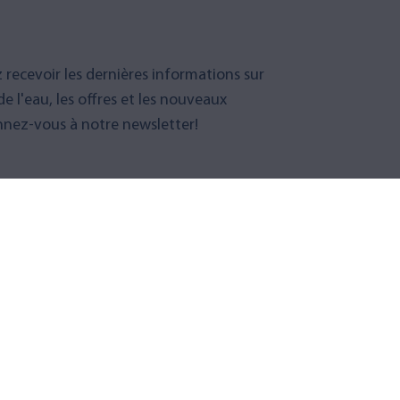
 recevoir les dernières informations sur
 de l'eau, les offres et les nouveaux
nez-vous à notre newsletter!
ous à la newsletter
S
SERVICE CLIENT