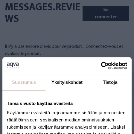
MESSAGES.REVIE
Se
WS
connecter
Il n'y a pas encore d'avis pour ce produit.
Connectez-vous et
évaluez le produit.
Suostumus
Yksityiskohdat
Tietoja
Questions
Tämä sivusto käyttää evästeitä
Käytämme evästeitä tarjoamamme sisällön ja mainosten
räätälöimiseen, sosiaalisen median ominaisuuksien
tukemiseen ja kävijämäärämme analysoimiseen. Lisäksi