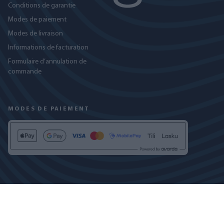
Conditions de garantie
Modes de paiement
Modes de livraison
Informations de facturation
Formulaire d’annulation de
commande
MODES DE PAIEMENT
RETROUVEZ-NOUS SUR