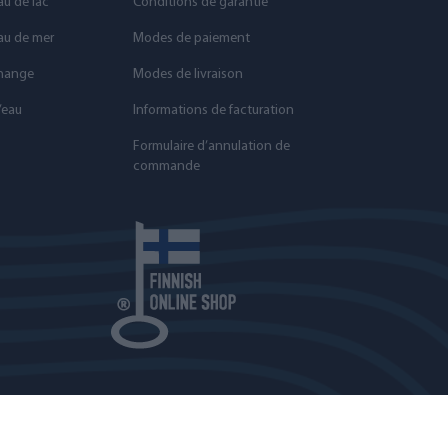
au de lac
Conditions de garantie
eau de mer
Modes de paiement
change
Modes de livraison
’eau
Informations de facturation
Formulaire d’annulation de
commande