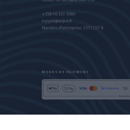
Ouvert en semaine 09h–17h
+358 10 321 5080
myynti@aqva.fi
Numéro d'entreprise: 2351337-8
MODES DE PAIEMENT