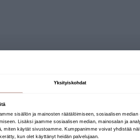
ews
Questions
Yksityiskohdat
itä
mme sisällön ja mainosten räätälöimiseen, sosiaalisen median
Sélectionnez votre pays de livraison et votre
iseen. Lisäksi jaamme sosiaalisen median, mainosalan ja analy
langue pour continuer
, miten käytät sivustoamme. Kumppanimme voivat yhdistää näitä t
Pays de livraison
Langue
n kerätty, kun olet käyttänyt heidän palvelujaan.