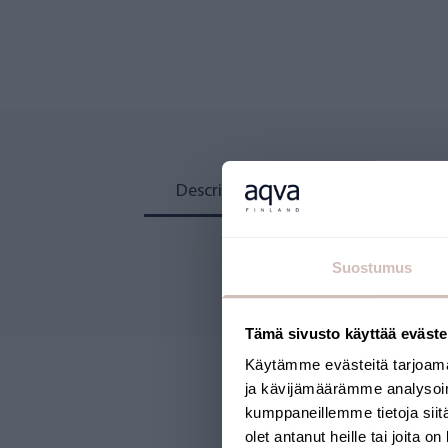
Description
messages.revi
Suostumus
Tämä sivusto käyttää eväste
Käytämme evästeitä tarjoama
ja kävijämäärämme analysoim
kumppaneillemme tietoja siitä
olet antanut heille tai joita o