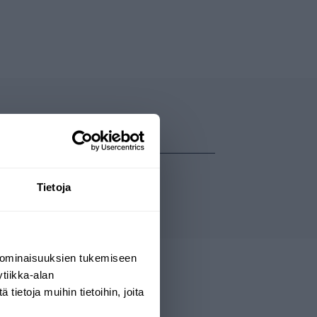
Tietoja
 ominaisuuksien tukemiseen
tiikka-alan
ietoja muihin tietoihin, joita