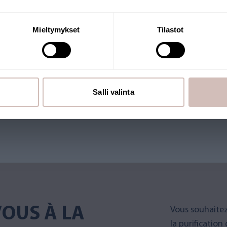
Continuer
Mieltymykset
Tilastot
E
g. La boutique est gérée par
Salli valinta
expédiés depuis la Finlande.
 label Key Flag.
OUS À LA
Vous souhaitez
la purification