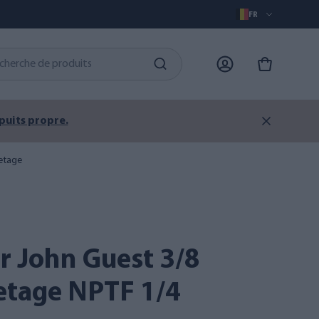
FR
 puits propre.
letage
letage NPTF 1/4