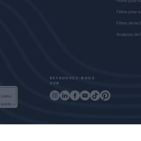
Filtres pour e
Filtres pour 
Filtres de re
Analyses de l
RETROUVEZ-NOUS
SUR