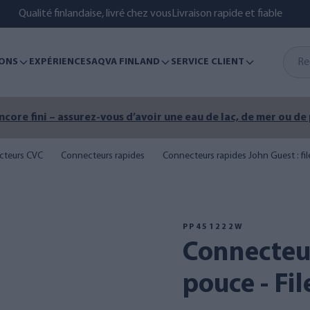
Qualité finlandaise, livré chez vous
Livraison rapide et fiable
ONS
EXPÉRIENCES
AQVA FINLAND
SERVICE CLIENT
encore fini – assurez-vous d’avoir une eau de lac, de mer ou de
cteurs CVC
Connecteurs rapides
Connecteurs rapides John Guest : fi
PP451222W
Connecteur John Guest 3/8
pouce - Fi