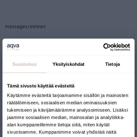
messages.reviews
Questions
Suostumus
Yksityiskohdat
Tietoja
Tämä sivusto käyttää evästeitä
Käytämme evästeitä tarjoamamme sisällön ja mainosten
räätälöimiseen, sosiaalisen median ominaisuuksien
tukemiseen ja kävijämäärämme analysoimiseen. Lisäksi
BOUTIQUE EN LIGNE
jaamme sosiaalisen median, mainosalan ja analytiikka-
alan kumppaneillemme tietoja siitä, miten käytät
FINLANDAISE
sivustoamme. Kumppanimme voivat yhdistää näitä