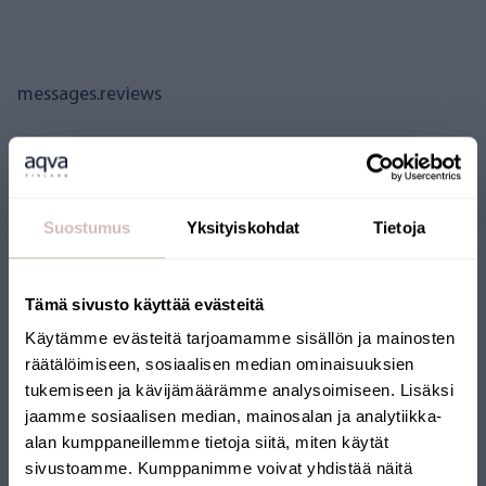
messages.reviews
Questions
Suostumus
Yksityiskohdat
Tietoja
Tämä sivusto käyttää evästeitä
Käytämme evästeitä tarjoamamme sisällön ja mainosten
räätälöimiseen, sosiaalisen median ominaisuuksien
tukemiseen ja kävijämäärämme analysoimiseen. Lisäksi
BOUTIQUE EN LIGNE
jaamme sosiaalisen median, mainosalan ja analytiikka-
alan kumppaneillemme tietoja siitä, miten käytät
FINLANDAISE
sivustoamme. Kumppanimme voivat yhdistää näitä