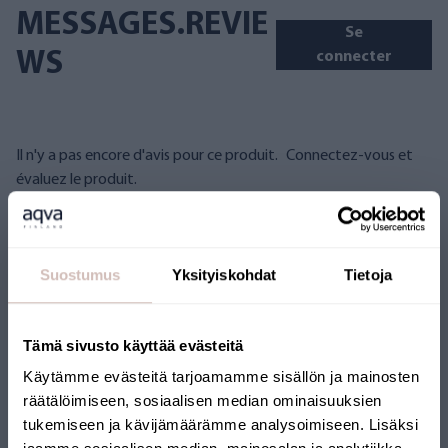
MESSAGES.REVIE
Se
WS
connecter
Il n'y a pas encore d'avis pour ce produit.
Connectez-vous et
évaluez le produit.
Suostumus
Yksityiskohdat
Tietoja
Questions
Tämä sivusto käyttää evästeitä
Käytämme evästeitä tarjoamamme sisällön ja mainosten
räätälöimiseen, sosiaalisen median ominaisuuksien
tukemiseen ja kävijämäärämme analysoimiseen. Lisäksi