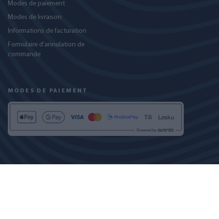
Modes de paiement
Modes de livraison
Informations de facturation
Formulaire d’annulation de
commande
MODES DE PAIEMENT
RETROUVEZ-NOUS SUR