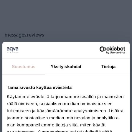
messages.reviews
Questions
Suostumus
Yksityiskohdat
Tietoja
Tämä sivusto käyttää evästeitä
Käytämme evästeitä tarjoamamme sisällön ja mainosten
räätälöimiseen, sosiaalisen median ominaisuuksien
tukemiseen ja kävijämäärämme analysoimiseen. Lisäksi
jaamme sosiaalisen median, mainosalan ja analytiikka-
BOUTIQUE EN LIGNE
alan kumppaneillemme tietoja siitä, miten käytät
sivustoamme. Kumppanimme voivat yhdistää näitä