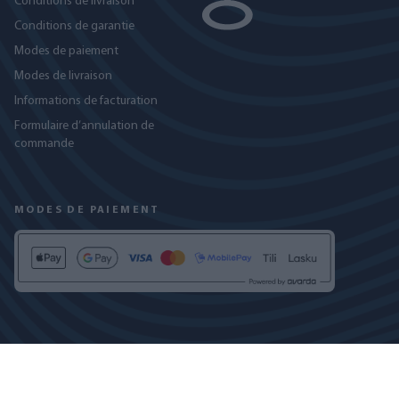
Conditions de livraison
Conditions de garantie
Modes de paiement
Modes de livraison
Informations de facturation
Formulaire d’annulation de
commande
MODES DE PAIEMENT
RETROUVEZ-NOUS SUR