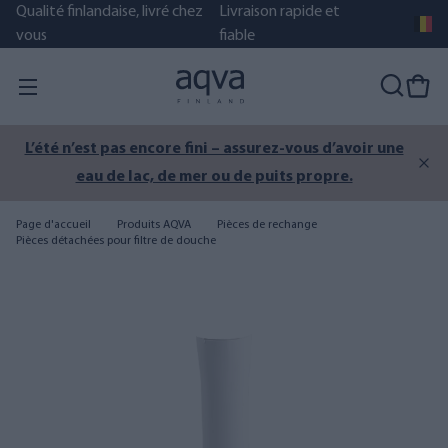
Qualité finlandaise, livré chez
Livraison rapide et
vous
fiable
L’été n’est pas encore fini – assurez-vous d’avoir une
eau de lac, de mer ou de puits propre.
Page d'accueil
Produits AQVA
Pièces de rechange
Pièces détachées pour filtre de douche