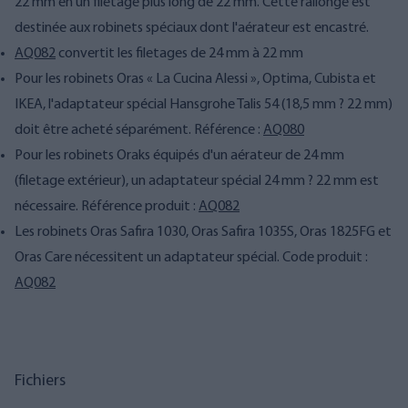
22 mm en un filetage plus long de 22 mm. Cette rallonge est
destinée aux robinets spéciaux dont l'aérateur est encastré.
AQ082
convertit les filetages de 24 mm à 22 mm
Pour les robinets Oras « La Cucina Alessi », Optima, Cubista et
IKEA, l'adaptateur spécial Hansgrohe Talis 54 (18,5 mm ? 22 mm)
doit être acheté séparément. Référence :
AQ080
Pour les robinets Oraks équipés d'un aérateur de 24 mm
(filetage extérieur), un adaptateur spécial 24 mm ? 22 mm est
nécessaire. Référence produit :
AQ082
Les robinets Oras Safira 1030, Oras Safira 1035S, Oras 1825FG et
Oras Care nécessitent un adaptateur spécial. Code produit :
AQ082
Fichiers