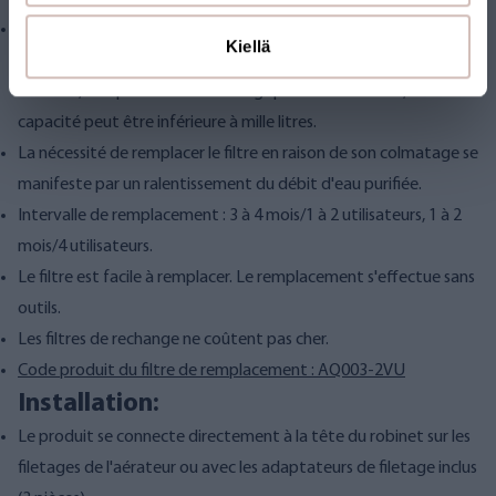
La capacité du filtre peut atteindre mille litres, selon la qualité
Kiellä
de l'eau. Si l'eau à purifier contient beaucoup de rouille, de fer,
d'humus, d'impuretés microbiologiques ou de calcaire, sa
capacité peut être inférieure à mille litres.
La nécessité de remplacer le filtre en raison de son colmatage se
manifeste par un ralentissement du débit d'eau purifiée.
Intervalle de remplacement : 3 à 4 mois/1 à 2 utilisateurs, 1 à 2
mois/4 utilisateurs.
Le filtre est facile à remplacer. Le remplacement s'effectue sans
outils.
Les filtres de rechange ne coûtent pas cher.
Code produit du filtre de remplacement : AQ003-2VU
Installation:
Le produit se connecte directement à la tête du robinet sur les
filetages de l'aérateur ou avec les adaptateurs de filetage inclus