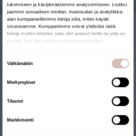
tukemiseen ja kävijämäärämme analysoimiseen. Lisäksi
jaamme sosiaalisen median, mainosalan ja analytiikka-
alan kumppaneillemme tietoja siitä, miten käytät
sivustoamme. Kumppanimme voivat yhdistää näitä
tietoja muihin tietoihin, joita olet antanut heille tai joita on
kerätty, kun olet käyttänyt heidän palvelujaan.
BOUTIQUE EN LIGNE
Sélectionnez votre pays de livraison et votre langue pour
FINLANDAISE
continuer
Suostumuksen
Pays de
Välttämätön
valinta
livraison
Notre boutique en ligne a reçu le label Key Flag. La boutique
Langue
est gérée par une entreprise finlandaise et les produits sont
Mieltymykset
expédiés depuis la Finlande. Beaucoup de nos produits portent
Continuer
également le label Key Flag.
Tilastot
Markkinointi