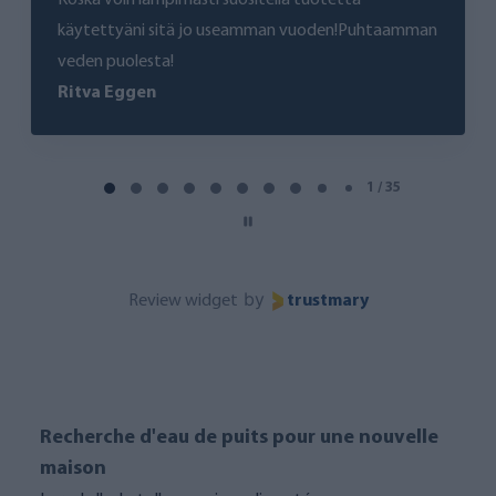
voin lämpimästi suositella tuotetta
Olen tyytyvä
ttyäni sitä jo useamman vuoden!Puhtaamman
henkilökunt
puolesta!
asiakkaanne
 Eggen
Marika
Page 2 of 35
2 / 35
by
Review widget
trustmary
Recherche d'eau de puits pour une nouvelle
maison