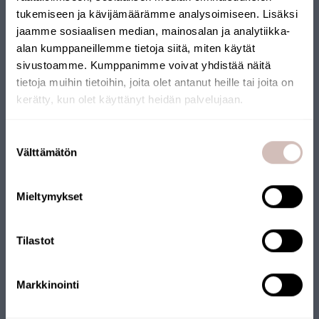
tukemiseen ja kävijämäärämme analysoimiseen. Lisäksi
Livraison rapide
jaamme sosiaalisen median, mainosalan ja analytiikka-
Notre analyse d'eau est rapide et le kit comprend tout le
alan kumppaneillemme tietoja siitä, miten käytät
nécessaire pour le prélèvement. Des instructions claires sont
sivustoamme. Kumppanimme voivat yhdistää näitä
fournies et l'envoi de l'échantillon au laboratoire est prépayé.
tietoja muihin tietoihin, joita olet antanut heille tai joita on
kerätty, kun olet käyttänyt heidän palvelujaan.
Sélectionnez votre pays de livraison et votre langue pour
continuer
Suostumuksen
Pays de
Välttämätön
valinta
livraison
Langue
Mieltymykset
Continuer
Tilastot
Markkinointi
Résultats précis