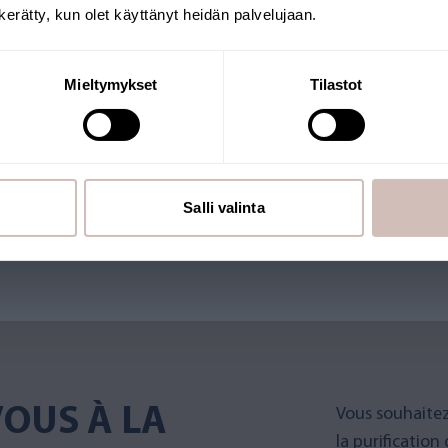
n kerätty, kun olet käyttänyt heidän palvelujaan.
E
Continuer
Mieltymykset
Tilastot
g. La boutique est gérée par
expédiés depuis la Finlande.
Salli valinta
 label Key Flag.
OUS À LA
Vous souhaitez
la purification