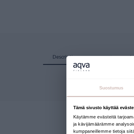
Description
messages.revi
Suostumus
Tämä sivusto käyttää eväste
Käytämme evästeitä tarjoama
ja kävijämäärämme analysoim
kumppaneillemme tietoja siitä