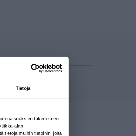
Tietoja
 ominaisuuksien tukemiseen
tiikka-alan
ietoja muihin tietoihin, joita