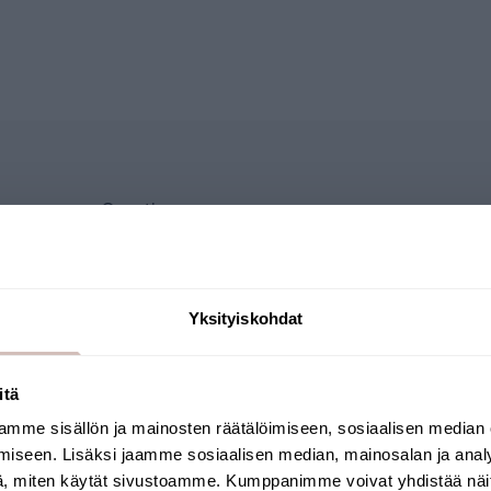
ews
Questions
Yksityiskohdat
itä
mme sisällön ja mainosten räätälöimiseen, sosiaalisen median
Sélectionnez votre pays de livraison et votre
iseen. Lisäksi jaamme sosiaalisen median, mainosalan ja analy
langue pour continuer
, miten käytät sivustoamme. Kumppanimme voivat yhdistää näitä t
Pays de livraison
Langue