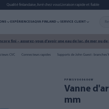
Qualité finlandaise, livré chez vous
Livraison rapide et fiable
ONS
EXPÉRIENCES
AQVA FINLAND
SERVICE CLIENT
encore fini – assurez-vous d’avoir une eau de lac, de mer ou de
cteurs CVC
Connecteurs rapides
Supports de John Guest : branches Y
PPMSV040606W
Vanne d'arrêt John Guest 6
mm