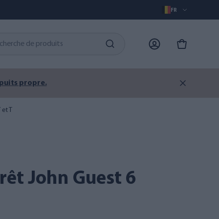
FR
 puits propre.
 et T