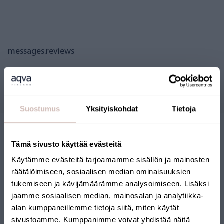
messages.reviews
Questions
Suostumus
Yksityiskohdat
Tietoja
Tämä sivusto käyttää evästeitä
Käytämme evästeitä tarjoamamme sisällön ja mainosten
räätälöimiseen, sosiaalisen median ominaisuuksien
tukemiseen ja kävijämäärämme analysoimiseen. Lisäksi
jaamme sosiaalisen median, mainosalan ja analytiikka-
BOUTIQUE EN LIGNE
alan kumppaneillemme tietoja siitä, miten käytät
FINLANDAISE
sivustoamme. Kumppanimme voivat yhdistää näitä