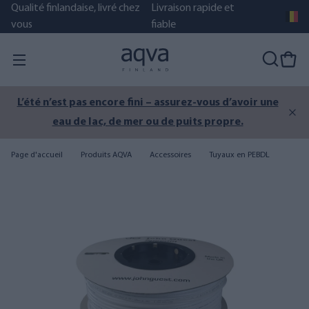
Qualité finlandaise, livré chez
Livraison rapide et
vous
fiable
L’été n’est pas encore fini – assurez-vous d’avoir une
eau de lac, de mer ou de puits propre.
Page d'accueil
Produits AQVA
Accessoires
Tuyaux en PEBDL