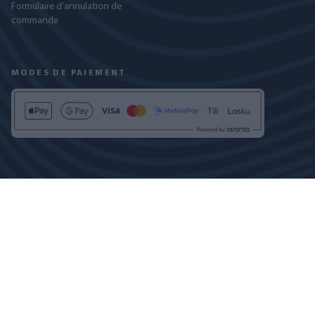
Formulaire d’annulation de
commande
MODES DE PAIEMENT
RETROUVEZ-NOUS SUR
POLITIQUE DE CONFIDENTIALITÉ
PARAMÈTRES DES COOKIES
COPYRIGHT © 2024