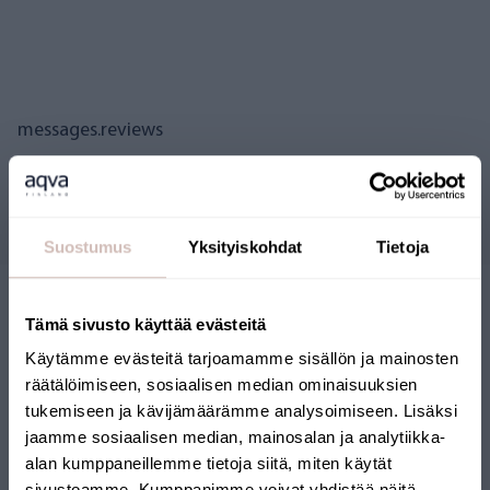
messages.reviews
Questions
Suostumus
Yksityiskohdat
Tietoja
Tämä sivusto käyttää evästeitä
Käytämme evästeitä tarjoamamme sisällön ja mainosten
räätälöimiseen, sosiaalisen median ominaisuuksien
tukemiseen ja kävijämäärämme analysoimiseen. Lisäksi
jaamme sosiaalisen median, mainosalan ja analytiikka-
BOUTIQUE EN LIGNE
alan kumppaneillemme tietoja siitä, miten käytät
sivustoamme. Kumppanimme voivat yhdistää näitä