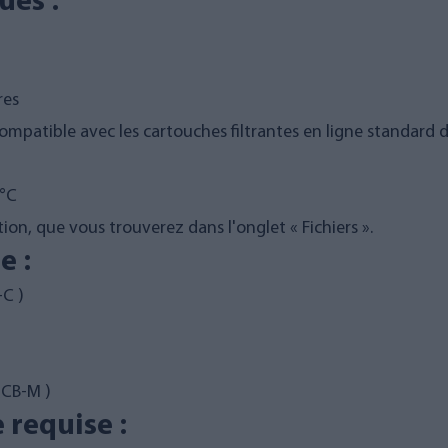
ues :
res
 compatible avec les cartouches filtrantes en ligne standard 
 °C
tion, que vous trouverez dans l'onglet « Fichiers ».
e :
-C
)
CB-M
)
 requise :