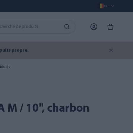
FR
 puits propre.
viduels