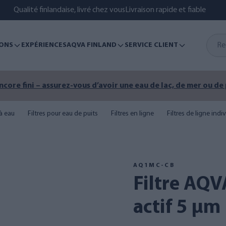
Qualité finlandaise, livré chez vous
Livraison rapide et fiable
ONS
EXPÉRIENCES
AQVA FINLAND
SERVICE CLIENT
encore fini – assurez-vous d’avoir une eau de lac, de mer ou de
 à eau
Filtres pour eau de puits
Filtres en ligne
Filtres de ligne indi
AQ1MC-CB
Filtre AQVA M / 10", charbon
actif 5 µm