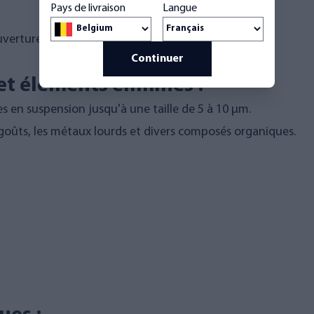
Pays de livraison
Langue
verture du boîtier.
Continuer
et éléments éliminés :
res en suspension jusqu'à une taille de 5 à 10 µm.
 goûts, les métaux lourds et divers composés organiques.