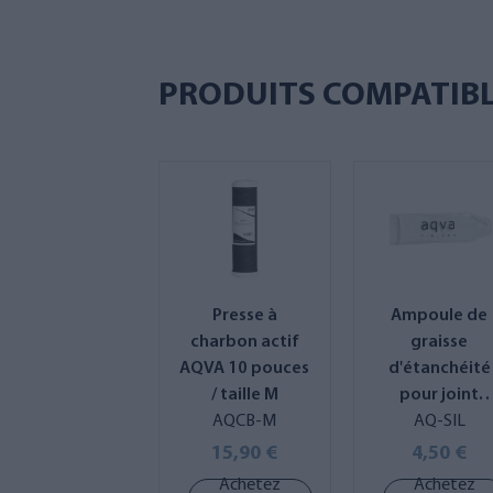
PRODUITS COMPATIB
Presse à
Ampoule de
charbon actif
graisse
AQVA 10 pouces
d'étanchéité
/ taille M
pour joint
AQCB-M
torique
AQ-SIL
15,90 €
4,50 €
Achetez
Achetez