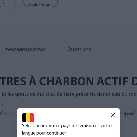
maintenant
messages.reviews
Questions
TRES À CHARBON ACTIF D
s et les goûts de moisi et de terre présents dans l'eau du rob
s.
pourri), un filtre à sulfure d'hydrogène de taille XL séparé
Sélectionnez votre pays de livraison et votre
langue pour continuer