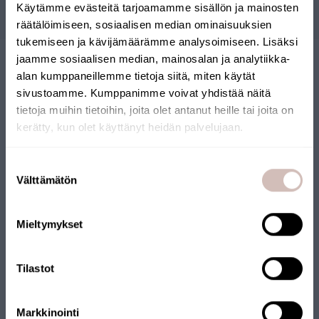
Questions
Käytämme evästeitä tarjoamamme sisällön ja mainosten
räätälöimiseen, sosiaalisen median ominaisuuksien
tukemiseen ja kävijämäärämme analysoimiseen. Lisäksi
jaamme sosiaalisen median, mainosalan ja analytiikka-
alan kumppaneillemme tietoja siitä, miten käytät
sivustoamme. Kumppanimme voivat yhdistää näitä
tietoja muihin tietoihin, joita olet antanut heille tai joita on
kerätty, kun olet käyttänyt heidän palvelujaan.
Sélectionnez votre pays de livraison et votre langue pour
BOUTIQUE EN LIGNE
continuer
Suostumuksen
Pays de
Välttämätön
valinta
FINLANDAISE
livraison
Langue
Mieltymykset
Notre boutique en ligne a reçu le label Key Flag. La boutique
Continuer
est gérée par une entreprise finlandaise et les produits sont
expédiés depuis la Finlande. Beaucoup de nos produits portent
Tilastot
également le label Key Flag.
Markkinointi