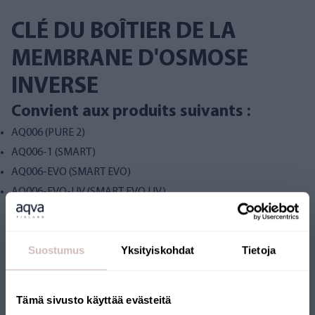
CLÉ DU BOÎTIER DE LA
MEMBRANE D'OSMOSE
INVERSE
Convient aux produits suivants :
AQ006 (PURE 2)
AQ006-1 (SMART)
AQ006-EVO
(SMART EVO)
AQ006-EVO-UV
(SMART EVO UV)
Suostumus
Yksityiskohdat
Tietoja
messages.reviews
Tämä sivusto käyttää evästeitä