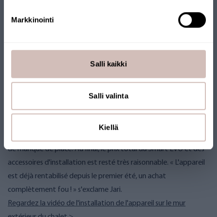
étanche et avoir une structure adaptée. Nous avons construit
Markkinointi
l'abri nous-mêmes en une heure environ avec des matériaux
trouvés au chalet ; ce n'est donc pas si compliqué », explique
Jari.
Salli kaikki
Comme il était impossible d'installer le système d'osmose
inverse dans le meuble sous-évier, Jari a dû acheter quelques
accessoires supplémentaires, notamment le système Smart
Salli valinta
EVO. Conçu pour être installé dans le meuble sous-évier, le
Smart EVO d'AQVA peut également être installé dans un
Kiellä
meuble adjacent, un local technique ou un mur extérieur en cas
de manque de place. Au final, le prix total du Smart EVO et des
accessoires d'installation est resté très raisonnable. « L'appareil
est déjà rentabilisé depuis le premier été, un achat
complètement fou ! » s'exclame Jari.
Regardez la vidéo de l'installation de l'appareil sur le mur
extérieur du chalet >