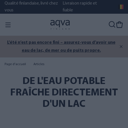
Qualité finlandaise, livré chez
Livraison rapide et
vous
fiable
L’été n’est pas encore fini – assurez-vous d’avoir une
eau de lac, de mer ou de puits propre.
Page d'accueil
Articles
DE L'EAU POTABLE
FRAÎCHE DIRECTEMENT
D'UN LAC