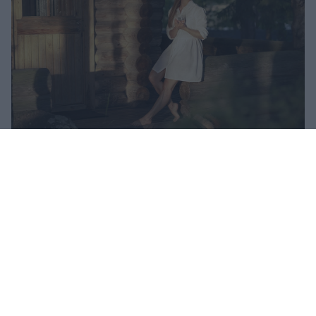
Expériences
L'île reçoit de l'eau potable facilement et à
moindre coût.
Transporter de l'eau potable jusqu'à un chalet sur une île est une
corvée, et cela génère beaucoup de déchets. Tiia Söderholm et
ses frères et sœurs ont résolu ce problème grâce à un système
d'osmose inverse AQVA PURE 2. « C'est une invention géniale !
Incroyable ! Quel soulagement de pouvoir avoir de l'eau
potable directement du robinet ! » s'exclame Tiia.